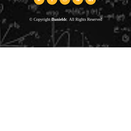
© Copyright
Danieldc
. All Rights Reserved