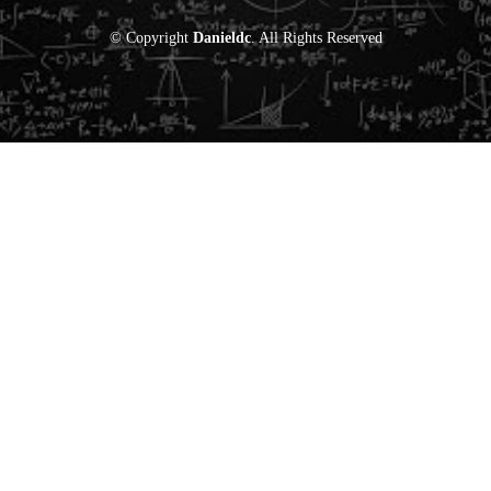
© Copyright
Danieldc
. All Rights Reserved